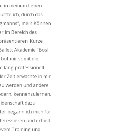
le in meinem Leben.
urfte ich, durch das
ungmanns", mein Können
r im Bereich des
präsentieren. Kurze
Ballett Akademie "Bosl
 bot mir somit die
e lang professionell
der Zeit erwachte in mir
r zu werden und andere
Modern, kennenzulernen,
eidenschaft dazu
lter begann ich mich für
teressieren und erhielt
evem Training und