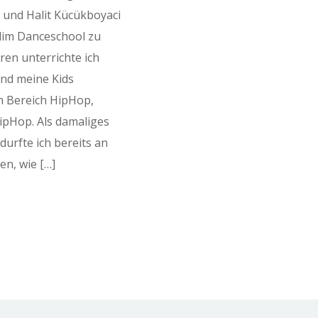
und Halit Kücükboyaci
ddim Danceschool zu
hren unterrichte ich
nd meine Kids
m Bereich HipHop,
pHop. Als damaliges
durfte ich bereits an
en, wie […]