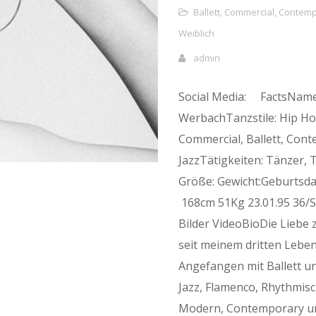
Ballett
,
Commercial
,
Contemp
Weiblich
admin
Social Media: FactsName
WerbachTanzstile: Hip Ho
Commercial, Ballett, Con
JazzTätigkeiten: Tänzer, 
Größe: Gewicht:Geburtsd
168cm 51Kg 23.01.95 36/S
Bilder VideoBioDie Liebe
seit meinem dritten Lebens
Angefangen mit Ballett un
Jazz, Flamenco, Rhythmis
Modern, Contemporary un