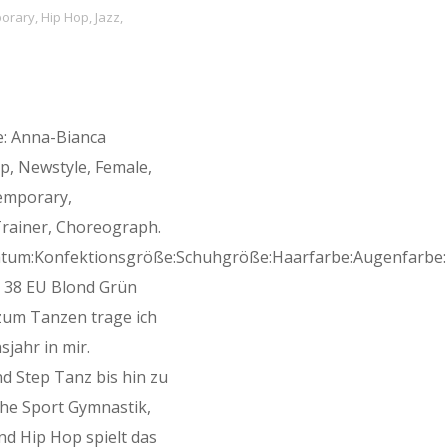
orary
,
Hip Hop
,
Jazz
,
: Anna-Bianca
p, Newstyle, Female,
temporary,
Trainer, Choreograph.
atum:Konfektionsgröße:Schuhgröße:Haarfarbe:Augenfarbe:
 38 EU Blond Grün
 zum Tanzen trage ich
jahr in mir.
d Step Tanz bis hin zu
che Sport Gymnastik,
d Hip Hop spielt das